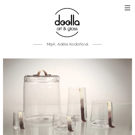
MgA. Adéla Kodoňová