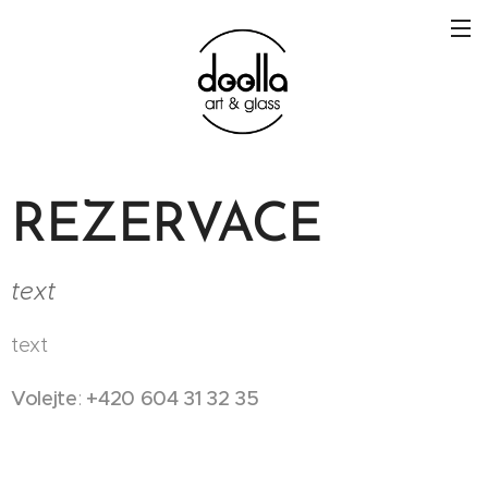
REZERVACE
text
text
Volejte
:
+420 604 31 32 35